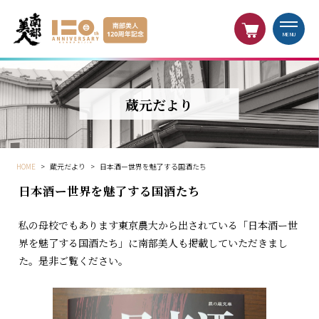
MENU
蔵元だより
HOME
>
蔵元だより
>
日本酒ー世界を魅了する国酒たち
日本酒ー世界を魅了する国酒たち
私の母校でもあります東京農大から出されている「日本酒ー世
界を魅了する国酒たち」に南部美人も掲載していただきまし
た。是非ご覧ください。