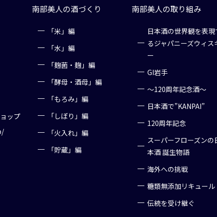
南部美人の酒づくり
南部美人の取り組み
「米」編
日本酒の世界観を表現
るジャパニーズウィス
「水」編
ー
「麹菌・麹」編
GI岩手
「酵母・酒母」編
～120周年記念酒～
「もろみ」編
日本酒で”KANPAI”
「しぼり」編
ショップ
120周年記念
p/
「火入れ」編
スーパーフローズンの
「貯蔵」編
本酒 誕生物語
海外への挑戦
糖類無添加リキュール
伝統を受け継ぐ