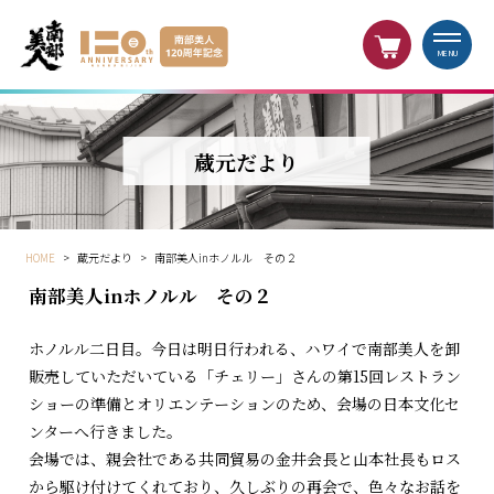
MENU
蔵元だより
HOME
>
蔵元だより
>
南部美人inホノルル その２
南部美人inホノルル その２
ホノルル二日目。今日は明日行われる、ハワイで南部美人を卸
販売していただいている「チェリー」さんの第15回レストラン
ショーの準備とオリエンテーションのため、会場の日本文化セ
ンターへ行きました。
会場では、親会社である共同貿易の金井会長と山本社長もロス
から駆け付けてくれており、久しぶりの再会で、色々なお話を