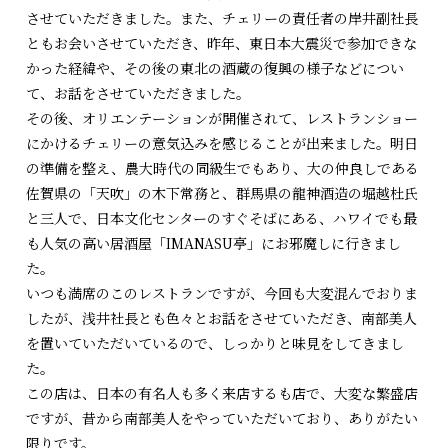
させていただきました。また、チェリーの責任者の岸井副社長
ともお会いさせていただき、昨年、東日本大震災で参加できな
かった経緯や、その後の東北の酒蔵の復興の様子などについ
て、お話をさせていただきました。
その後、オリエンテーションが開催されて、レストランショー
にかけるチェリーの意気込みを感じることが出来ました。明日
の準備を整え、農大時代の同級生でもあり、大の仲良しである
佐賀県の「天吹」の木下常務と、群馬県の龍神酒造の堀越杜氏
と三人で、日本文化センターのすぐそばにある、ハワイでも最
も人気の高い居酒屋「IMANASU亭」にお邪魔しに行きまし
た。
いつも満席のこのレストランですが、今回も大変混んでおりま
したが、浅井社長とも色々とお話をさせていただき、南部美人
を置いていただいているので、しっかりと味見をしてきまし
た。
この店は、日本の有名人も多く来店するも店で、大変な繁盛店
ですが、昔から南部美人をやっていただいており、ありがたい
限りです。