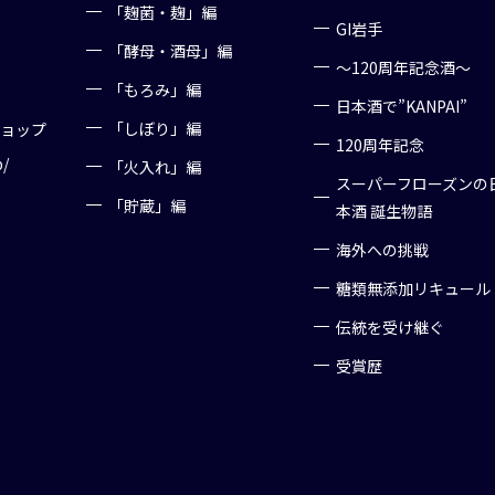
「麹菌・麹」編
GI岩手
「酵母・酒母」編
～120周年記念酒～
「もろみ」編
日本酒で”KANPAI”
「しぼり」編
ショップ
120周年記念
p/
「火入れ」編
スーパーフローズンの
「貯蔵」編
本酒 誕生物語
海外への挑戦
糖類無添加リキュール
伝統を受け継ぐ
受賞歴