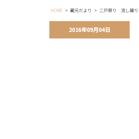
HOME
>
蔵元だより
>
二戸祭り 流し踊り
2016年09月04日