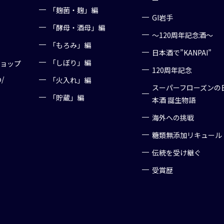
ー
「麹菌・麹」編
GI岩手
「酵母・酒母」編
～120周年記念酒～
「もろみ」編
日本酒で”KANPAI”
「しぼり」編
ショップ
120周年記念
p/
「火入れ」編
スーパーフローズンの
「貯蔵」編
本酒 誕生物語
海外への挑戦
糖類無添加リキュール
伝統を受け継ぐ
受賞歴