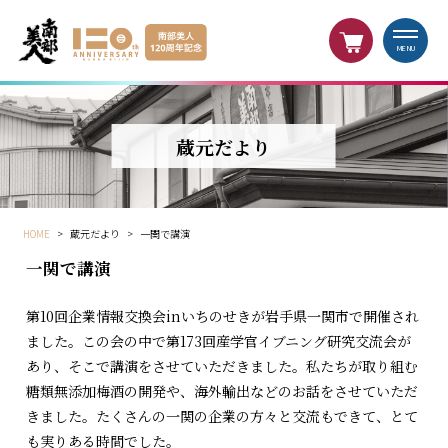
MENU
蔵元だより
HOME
>
蔵元だより
>
一関で講演
一関で講演
第10回企業情報交換会inいちのせきが岩手県一関市で開催され
ました。この会の中で第173回産学官イブニング研究交流会が
あり、そこで講演をさせていただきました。私たちが取り組む
糖類無添加梅酒の開発や、海外輸出などのお話をさせていただ
きました。たくさんの一関の企業の方々と交流もできて、とて
も実りある時間でした。