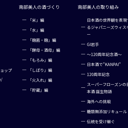
南部美人の酒づくり
南部美人の取り組み
「米」編
日本酒の世界観を表現
るジャパニーズウィス
「水」編
ー
「麹菌・麹」編
GI岩手
「酵母・酒母」編
～120周年記念酒～
「もろみ」編
日本酒で”KANPAI”
「しぼり」編
ショップ
120周年記念
p/
「火入れ」編
スーパーフローズンの
「貯蔵」編
本酒 誕生物語
海外への挑戦
糖類無添加リキュール
伝統を受け継ぐ