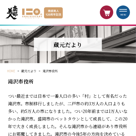
MENU
蔵元だより
HOME
>
蔵元だより
>
滝沢市役所
滝沢市役所
つい最近までは日本で一番人口の多い「村」として有名だった
滝沢市。市制移行しましたが、二戸市の約3万人の人口よりも
多い、約5万人の市になりました。つい20年前までは1万人いな
かった滝沢市。盛岡市のベットタウンとして成長して、この20
年で大きく成長しました。そんな滝沢市から連絡があり市役所
にお邪魔してきました。滝沢市の今後5年の方向を決めている