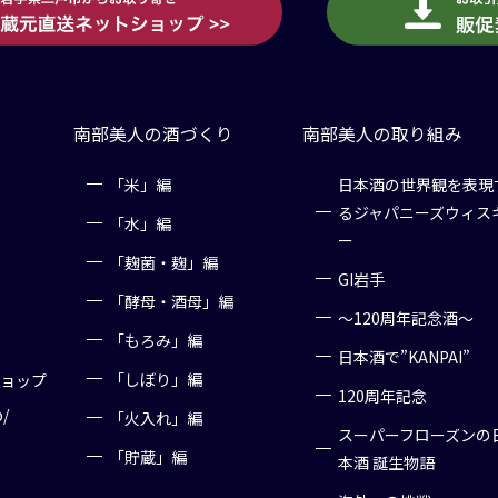
南部美人の酒づくり
南部美人の取り組み
「米」編
日本酒の世界観を表現
るジャパニーズウィス
「水」編
ー
「麹菌・麹」編
GI岩手
「酵母・酒母」編
～120周年記念酒～
「もろみ」編
日本酒で”KANPAI”
「しぼり」編
ショップ
120周年記念
p/
「火入れ」編
スーパーフローズンの
「貯蔵」編
本酒 誕生物語