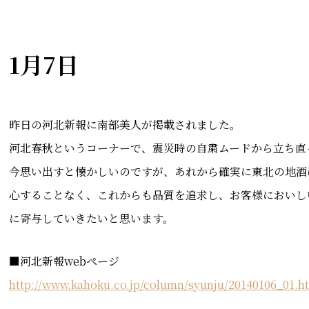
1月7日
昨日の河北新報に南部美人が掲載されました。
河北春秋というコーナーで、震災時の自粛ムードから立ち直
今思い出すと懐かしいのですが、あれから確実に東北の地酒
心することなく、これからも品質を追求し、お客様においし
に寄与していきたいと思います。
■河北新報webページ
http://www.kahoku.co.jp/column/syunju/20140106_01.h