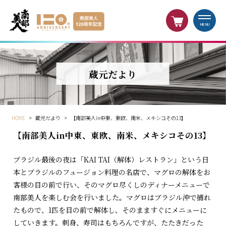
MENU
蔵元だより
HOME
>
蔵元だより
>
【南部美人in中東、東欧、南米、メキシコその13】
【南部美人in中東、東欧、南米、メキシコその13】
ブラジル最後の夜は「KAI TAI（解体）レストラン」という日
本とブラジルのフュージョン料理の名店で、マグロの解体をお
客様の目の前で行い、そのマグロ尽くしのディナーメニューで
南部美人を楽しむ会を行いました。マグロはブラジル沖で捕れ
たもので、1匹を目の前で解体し、そのまますぐにメニューに
していきます。刺身、寿司はもちろんですが、たたきだった