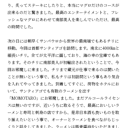
り、炙ってステーキにしたりと、本当にマグロだけのコースが
出来るのだと驚きました。最高のエンターテイメントと、フレ
ッシュなマグロにあわせて南部美人を楽しんでいただけ、最高
の時間でした。
次の日には朝早くサンパウロから世界の最南端でもあるチリに
移動。今回は首都サンティアゴを訪問します。南北に4000㎞と
細長いチリ。全てが太平洋に面しており、海の幸の宝庫でもあ
ります。そのチリに南部美人が初輸出されたということで、今
回お邪魔しに来ました。チリまで蔵元が仕事で来るのは聞いた
ことが無いという事で、私もチリは初訪問という事もあり気合
を入れてやってきました。到着してすぐに、荷物をホテルにお
いて、サンティアゴでも有数のラーメンを出す
「MOMOTARO」にお邪魔しました。まだアルコールライセン
スは無いのですが、近いうちに取るそうで、最高においしいラ
ーメンと寿司と刺身の店ですから、是非日本酒も良いものを取
り揃えたいという事で、オーナーとラーメンを食べながらじっ
くりと話をしてきました。ラーメンは豚骨醤油をいただきまし