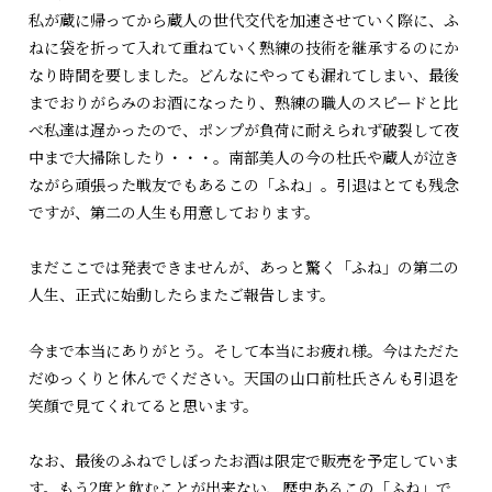
私が蔵に帰ってから蔵人の世代交代を加速させていく際に、ふ
ねに袋を折って入れて重ねていく熟練の技術を継承するのにか
なり時間を要しました。どんなにやっても漏れてしまい、最後
までおりがらみのお酒になったり、熟練の職人のスピードと比
べ私達は遅かったので、ポンプが負荷に耐えられず破裂して夜
中まで大掃除したり・・・。南部美人の今の杜氏や蔵人が泣き
ながら頑張った戦友でもあるこの「ふね」。引退はとても残念
ですが、第二の人生も用意しております。
まだここでは発表できませんが、あっと驚く「ふね」の第二の
人生、正式に始動したらまたご報告します。
今まで本当にありがとう。そして本当にお疲れ様。今はただた
だゆっくりと休んでください。天国の山口前杜氏さんも引退を
笑顔で見てくれてると思います。
なお、最後のふねでしぼったお酒は限定で販売を予定していま
す。もう2度と飲むことが出来ない、歴史あるこの「ふね」で