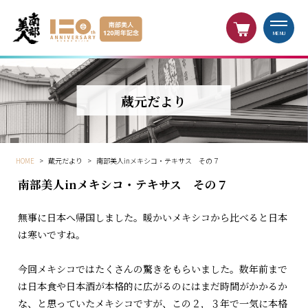
MENU
蔵元だより
HOME
>
蔵元だより
>
南部美人inメキシコ・テキサス その７
南部美人inメキシコ・テキサス その７
無事に日本へ帰国しました。暖かいメキシコから比べると日本
は寒いですね。
今回メキシコではたくさんの驚きをもらいました。数年前まで
は日本食や日本酒が本格的に広がるのにはまだ時間がかかるか
な、と思っていたメキシコですが、この２，３年で一気に本格