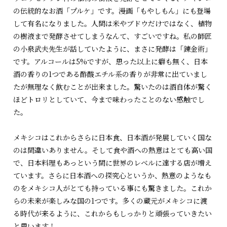
の伝統的なお酒「プルケ」です。漫画「もやしもん」にも登場
して有名になりました。人間は米やブドウだけではなく、植物
の樹液まで発酵させてしまうなんて、すごいですね。私の師匠
の小泉武夫先生が話していたように、まさに発酵は「錬金術」
です。アルコールは5%ですが、思った以上に癖も無く、日本
酒の香りの1つである酢酸エチル系の香りが非常に出ていまし
たが無理なく飲むことが出来ました。驚いたのは酒自体が驚く
ほどトロリとしていて、今まで味わったことのない感触でし
た。
メキシコはこれからさらに日本食、日本酒が発展していく国な
のは間違いありません。そして食や酒への熱意はとても高い国
で、日本料理もあっという間に世界のレベルに達する店が増え
ています。さらに日本酒への探究心というか、熱意のようなも
のをメキシコ人がとても持っている事にも驚きました。これか
らの未来が楽しみな国の1つです。多くの蔵元がメキシコに渡
る時代が来るように、これからもしっかりと頑張っていきたい
と思います！