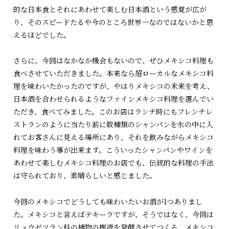
的な日本食とそれにあわせて楽しむ日本酒という感覚が広が
り、そのスピードたるや今のところ世界一なのではないかと思
えるほどでした。
さらに、今回はなかなか機会もないので、ぜひメキシコ料理も
食べさせていただきました。本来なら超ローカルなメキシコ料
理を味わいたかったのですが、やはりメキシコの未来を考え、
日本酒を合わせられるようなファインメキシコ料理を選んでい
ただき、食べてみました。このお店はランチ時にもフレンチレ
ストランのように当たり前に数種類のシャンパンを氷の中に入
れてお客さんに見える場所にあり、それを飲みながらメキシコ
料理を味わう事が出来ます。こういったシャンパンやワインを
あわせて楽しむメキシコ料理のお店でも、伝統的な料理の手法
は守られており、素晴らしいと感じました。
今回のメキシコでどうしても味わいたいお酒が1つありまし
た。メキシコと言えばテキーラですが、そうではなく、今回は
リュウゼツラン科の植物の樹液を発酵させてつくる、メキシコ