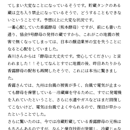
てしまい大変なことになっているそうです。貯蔵タンクのある
蔵は立ち入り禁止になっているそうで、どうすることもできな
いということです。予想以上に大変な状況です。
一番心配していた香露酵母（熊本酵母）ですが、前にも書いた
通り、協会9号酵母の発祥の蔵ですから、これがこの地震の被
害で無くなってしまっては、日本の醸造業界の宝を失うことに
なると心配をしていました。
森川さんからは「酵母は大丈夫です。安心してください」と言
われました！！そしてなんとすでに地震の後、昨日あたりから
香露酵母の配布も再開したそうで、これには本当に驚きまし
た。
香露さんでは、九州は台風の被害が多く、台風で電気が止まっ
ても酵母を保管している…冷蔵庫を守るために、すでに発電機
を入れていたということ、さらに水道やガスなどはまだ回復し
てこないけど、電気は台風でよくやられるので、復旧が早かっ
たということでした。
さらに驚いたのは、今では冷蔵貯蔵している香露酵母の元株は
もちろんあるのですが、なんと保存技術が発展し、冷蔵じゃな