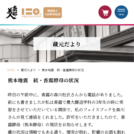
MENU
蔵元だより
HOME
>
蔵元だより
>
熊本地震 続・香露酵母の状況
熊本地震 続・香露酵母の状況
昨日の午前中に、香露の森川杜氏さんから電話がありました。
前にも書きましたが私は香露で農大醸造学科の3年生の時に実
習をさせていただいている関係で、私のフェイスブックを森川
さんが見て連絡をくれました。許可をいただきましたので、香
露酵母（熊本酵母）の現状をお知らせします。
蔵の状況は情報でもある通り、煙突が倒れ、貯蔵のお酒も割れ