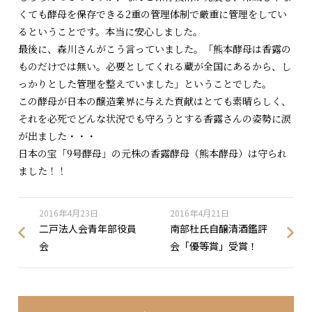
くても酵母を保存できる2重の管理体制で厳重に管理をしてい
るということです。本当に安心しました。
最後に、森川さんがこう言っていました。「熊本酵母は香露の
ものだけでは無い。必要としてくれる蔵が全国にあるから、し
っかりとした管理を整えていました」ということでした。
この酵母が日本の醸造業界に与えた貢献はとても素晴らしく、
それを必死でどんな状況でも守ろうとする香露さんの姿勢に涙
が出ました・・・
日本の宝「9号酵母」の元株の香露酵母（熊本酵母）は守られ
ました！！
2016年4月23日
2016年4月21日
二戸法人会青年部役員
南部杜氏自醸清酒鑑評
会
会「優等賞」受賞！