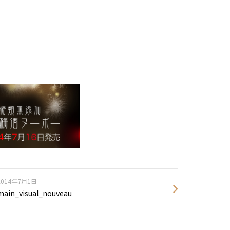
2014年7月1日
main_visual_nouveau