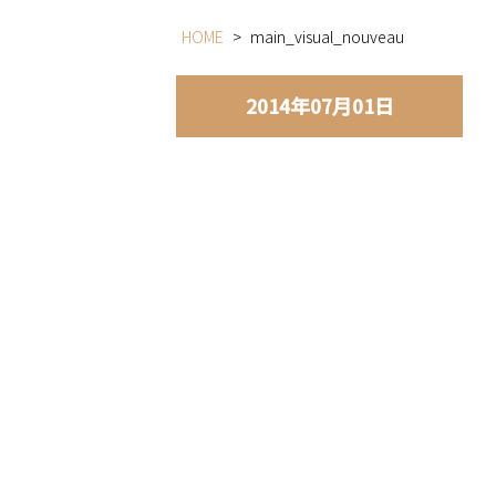
HOME
>
main_visual_nouveau
2014年07月01日