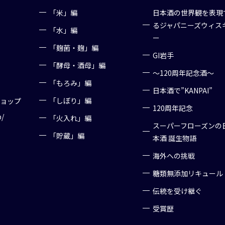
「米」編
日本酒の世界観を表現
るジャパニーズウィス
「水」編
ー
「麹菌・麹」編
GI岩手
「酵母・酒母」編
～120周年記念酒～
「もろみ」編
日本酒で”KANPAI”
「しぼり」編
ショップ
120周年記念
p/
「火入れ」編
スーパーフローズンの
「貯蔵」編
本酒 誕生物語
海外への挑戦
糖類無添加リキュール
伝統を受け継ぐ
受賞歴