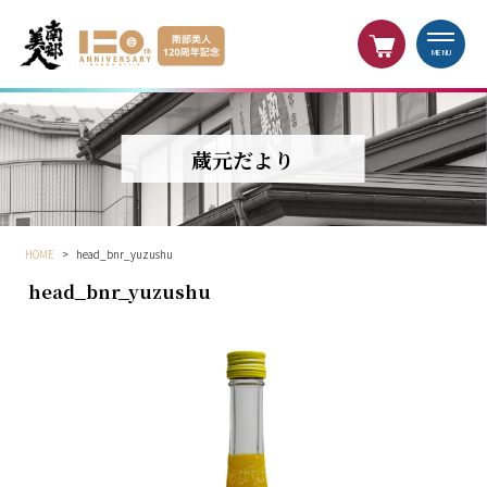
MENU
蔵元だより
HOME
>
head_bnr_yuzushu
head_bnr_yuzushu