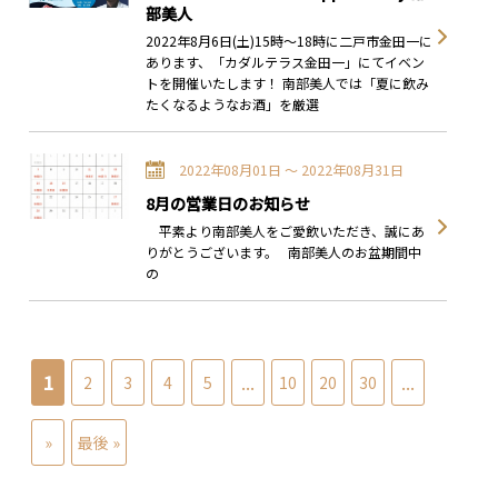
部美人
2022年8月6日(土)15時～18時に二戸市金田一に
あります、「カダルテラス金田一」にてイベン
トを開催いたします！ 南部美人では「夏に飲み
たくなるようなお酒」を厳選
2022年08月01日 〜 2022年08月31日
8月の営業日のお知らせ
平素より南部美人をご愛飲いただき、誠にあ
りがとうございます。 南部美人のお盆期間中
の
1
...
...
2
3
4
5
10
20
30
»
最後 »