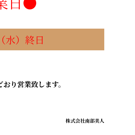
業日●
日（水）終日
どおり営業致します。
株式会社南部美人