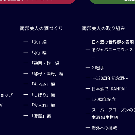
南部美人の酒づくり
南部美人の取り組み
「米」編
日本酒の世界観を表現
るジャパニーズウィス
「水」編
ー
「麹菌・麹」編
GI岩手
「酵母・酒母」編
～120周年記念酒～
「もろみ」編
日本酒で”KANPAI”
「しぼり」編
ショップ
120周年記念
p/
「火入れ」編
スーパーフローズンの
「貯蔵」編
本酒 誕生物語
海外への挑戦