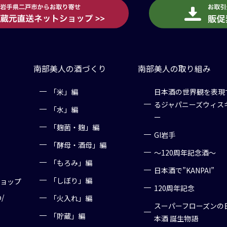
南部美人の酒づくり
南部美人の取り組み
「米」編
日本酒の世界観を表現
るジャパニーズウィス
「水」編
ー
「麹菌・麹」編
GI岩手
「酵母・酒母」編
～120周年記念酒～
「もろみ」編
日本酒で”KANPAI”
「しぼり」編
ショップ
120周年記念
p/
「火入れ」編
スーパーフローズンの
「貯蔵」編
本酒 誕生物語