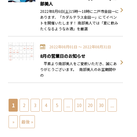
部美人
2022年8月6日(土)15時～18時に二戸市金田一に
あります、「カダルテラス金田一」にてイベン
トを開催いたします！ 南部美人では「夏に飲み
たくなるようなお酒」を厳選
2022年08月01日 〜 2022年08月31日
8月の営業日のお知らせ
平素より南部美人をご愛飲いただき、誠にあ
りがとうございます。 南部美人のお盆期間中
の
1
...
...
2
3
4
5
10
20
30
»
最後 »