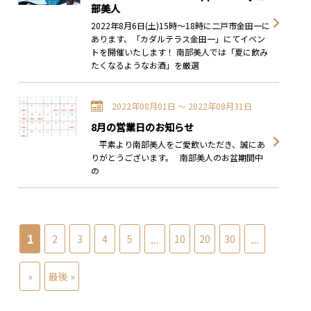
部美人
2022年8月6日(土)15時～18時に二戸市金田一に
あります、「カダルテラス金田一」にてイベン
トを開催いたします！ 南部美人では「夏に飲み
たくなるようなお酒」を厳選
2022年08月01日 〜 2022年08月31日
8月の営業日のお知らせ
平素より南部美人をご愛飲いただき、誠にあ
りがとうございます。 南部美人のお盆期間中
の
1
...
...
2
3
4
5
10
20
30
»
最後 »