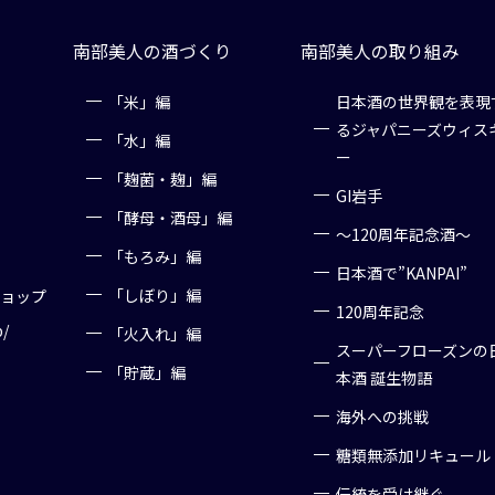
南部美人の酒づくり
南部美人の取り組み
「米」編
日本酒の世界観を表現
るジャパニーズウィス
「水」編
ー
「麹菌・麹」編
GI岩手
「酵母・酒母」編
～120周年記念酒～
「もろみ」編
日本酒で”KANPAI”
「しぼり」編
ショップ
120周年記念
p/
「火入れ」編
スーパーフローズンの
「貯蔵」編
本酒 誕生物語
海外への挑戦
糖類無添加リキュール
伝統を受け継ぐ