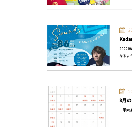
2
Kada
202
なるよ
2
8月
平素よ