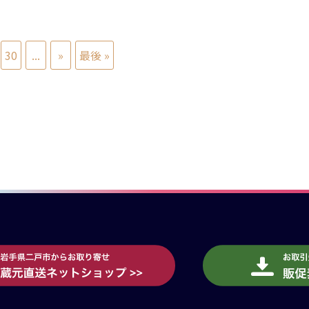
30
...
»
最後 »