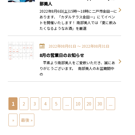
部美人
2022年8月6日(土)15時～18時に二戸市金田一に
あります、「カダルテラス金田一」にてイベン
トを開催いたします！ 南部美人では「夏に飲み
たくなるようなお酒」を厳選
2022年08月01日 〜 2022年08月31日
8月の営業日のお知らせ
平素より南部美人をご愛飲いただき、誠にあ
りがとうございます。 南部美人のお盆期間中
の
1
...
...
2
3
4
5
10
20
30
»
最後 »