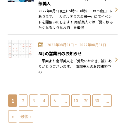
部美人
2022年8月6日(土)15時～18時に二戸市金田一に
あります、「カダルテラス金田一」にてイベン
トを開催いたします！ 南部美人では「夏に飲み
たくなるようなお酒」を厳選
2022年08月01日 〜 2022年08月31日
8月の営業日のお知らせ
平素より南部美人をご愛飲いただき、誠にあ
りがとうございます。 南部美人のお盆期間中
の
1
...
...
2
3
4
5
10
20
30
»
最後 »