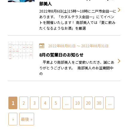
部美人
2022年8月6日(土)15時～18時に二戸市金田一に
あります、「カダルテラス金田一」にてイベン
トを開催いたします！ 南部美人では「夏に飲み
たくなるようなお酒」を厳選
2022年08月01日 〜 2022年08月31日
8月の営業日のお知らせ
平素より南部美人をご愛飲いただき、誠にあ
りがとうございます。 南部美人のお盆期間中
の
1
...
...
2
3
4
5
10
20
30
»
最後 »