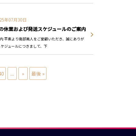
025年07月30日
中の休業および発送スケジュールのご案内
内 平素より南部美人をご愛顧いただき、誠にありが
スケジュールにつきまして、下
40
...
»
最後 »