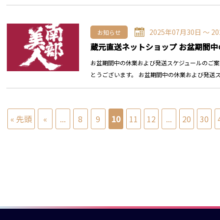
2025年07月30日 〜 2
お知らせ
蔵元直送ネットショップ お盆期間
お盆期間中の休業および発送スケジュールのご案
とうございます。 お盆期間中の休業および発送
« 先頭
«
...
8
9
10
11
12
...
20
30