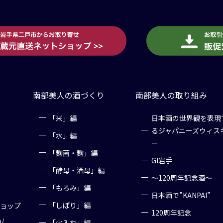
南部美人の酒づくり
南部美人の取り組み
「米」編
日本酒の世界観を表現
るジャパニーズウィス
「水」編
ー
「麹菌・麹」編
GI岩手
「酵母・酒母」編
～120周年記念酒～
「もろみ」編
日本酒で”KANPAI”
「しぼり」編
ショップ
120周年記念
p/
「火入れ」編