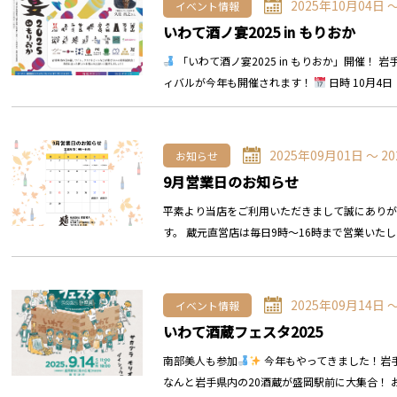
2025年10月04日 
イベント情報
いわて酒ノ宴2025 in もりおか
「いわて酒ノ宴2025 in もりおか」開催！
ィバルが今年も開催されます！
日時 10月4
2025年09月01日 〜 2
お知らせ
9月営業日のお知らせ
平素より当店をご利用いただきまして誠にありが
す。 蔵元直営店は毎日9時～16時まで営業いたし
2025年09月14日 
イベント情報
いわて酒蔵フェスタ2025
南部美人も参加
今年もやってきました！岩
なんと岩手県内の20酒蔵が盛岡駅前に大集合！ 