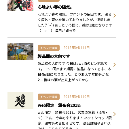
心地よい春の陽気。
心地よい春の陽気。 フロントの柴田です。 長ら
く産休・育休を頂いておりましたが、復帰しま
した(*´-`) あっという間に、娘は1歳になります
（＾ω＾） 毎日が成長で
2018年04月11日
イベント情報
製品課の大向です
製品課の大向です 今日はawa酒のビン詰めで
す。 1～3回目まで順調に製品になってる中、本
日4回目になりました。とりあえず年間分かな
と.. 後はお酒が出来上がってから
2018年04月10日
イベント情報
web限定 頒布会2018。
web限定 頒布会2018。 営業の冨着（ふちゃ
く）です。 今年もやります！ ネットショップ限
定、頒布会のお知らせです。 商品詳細やお申込
みはこちらからどうぞ。 h