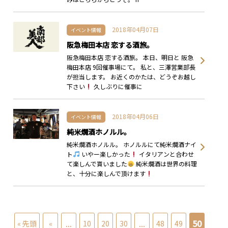
2018年04月07日
イベント情報
阪急梅田本店 恋する酒旅。
阪急梅田本店 恋する酒旅。 本日、明日と 阪急
梅田本店 9回催事場にて。 私と、三澤営業部長
が担当します。 お近くのかたは、どうぞお越し
下さい
久しぶりに催事に
2018年04月06日
イベント情報
純米燗酒ホノルル。
純米燗酒ホノルル。 ホノルルにて純米燗酒ナイ
ト
いやー楽しかった
イタリアンと合わせ
て楽しんで貰いました
純米燗酒は世界の料理
と、十分に楽しんで頂けます
...
...
50
« 先頭
«
10
20
30
48
49