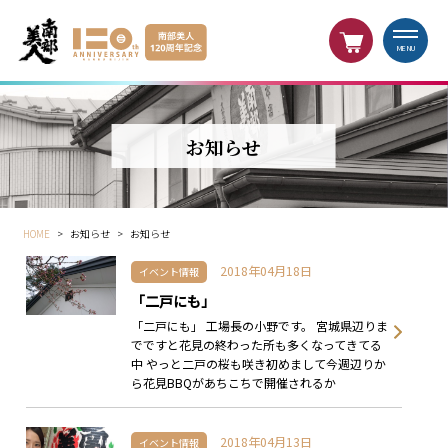
MENU
お知らせ
HOME
>
お知らせ
>
お知らせ
2018年04月18日
イベント情報
「二戸にも」
「二戸にも」 工場長の小野です。 宮城県辺りま
でですと花見の終わった所も多くなってきてる
中 やっと二戸の桜も咲き初めまして今週辺りか
ら花見BBQがあちこちで開催されるか
2018年04月13日
イベント情報