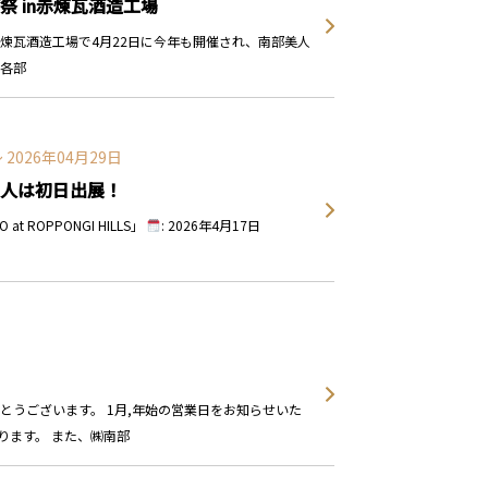
祭 in赤煉瓦酒造工場
煉瓦酒造工場で4月22日に今年も開催され、南部美人
）各部
〜 2026年04月29日
南部美人は初日出展！
O at ROPPONGI HILLS」
: 2026年4月17日
とうございます。 1月,年始の営業日をお知らせいた
ります。 また、㈱南部