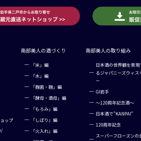
南部美人の酒づくり
南部美人の取り組み
「米」編
日本酒の世界観を表現
るジャパニーズウィス
「水」編
ー
「麹菌・麹」編
GI岩手
「酵母・酒母」編
～120周年記念酒～
「もろみ」編
日本酒で”KANPAI”
「しぼり」編
ショップ
120周年記念
p/
「火入れ」編
スーパーフローズンの