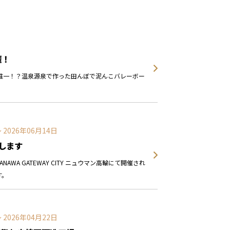
催！
本で唯一！？温泉源泉で作った田んぼで泥んこバレーボー
！
〜 2026年06月14日
します
NAWA GATEWAY CITY ニュウマン高輪にて開催され
す。
〜 2026年04月22日