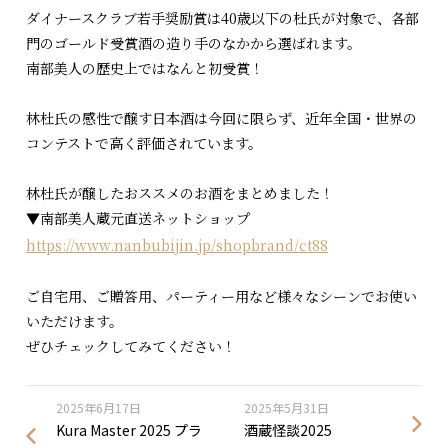
ダイナースクラブ若手奨励賞は40歳以下の杜氏が対象で、各部
門のゴールド受賞酒の造り手のなかから選ばれます。
南部美人の歴史上ではなんと初受賞！
林杜氏の感性で醸す日本酒は今回に限らず、近年全国・世界の
コンテストで高く評価されています。
林杜氏が醸したおススメのお酒をまとめました！
▼南部美人蔵元直送ネットショップ
https://www.nanbubijin.jp/shopbrand/ct88
ご自宅用、ご贈答用、パーティー用など様々なシーンでお使い
いただけます。
ぜひチェックしてみてください！
2025年6月17日
2025年5月31日
Kura Master 2025 プラ
酒蔵怪談2025