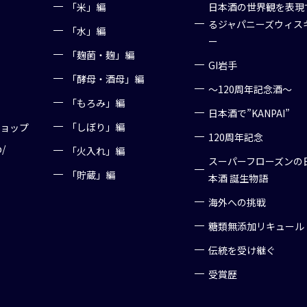
「米」編
日本酒の世界観を表現
るジャパニーズウィス
「水」編
ー
「麹菌・麹」編
GI岩手
「酵母・酒母」編
～120周年記念酒～
「もろみ」編
日本酒で”KANPAI”
「しぼり」編
ショップ
120周年記念
p/
「火入れ」編
スーパーフローズンの
「貯蔵」編
本酒 誕生物語
海外への挑戦
糖類無添加リキュール
伝統を受け継ぐ
受賞歴