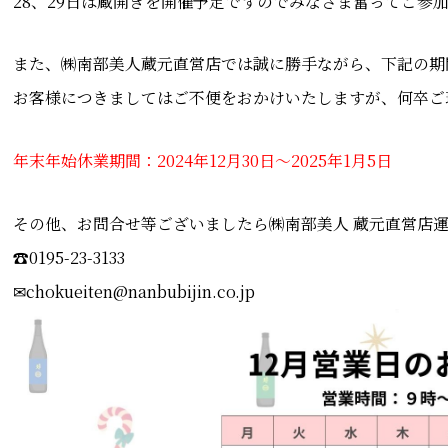
28、29日は蔵開きを開催予定ですのでみなさま奮ってご参
また、㈱南部美人蔵元直営店では誠に勝手ながら、下記の期
お客様につきましてはご不便をおかけいたしますが、何卒ご
年末年始休業期間：2024年12月30日～2025年1月5日
その他、お問合せ等ございましたら㈱南部美人 蔵元直営店
☎0195-23-3133
✉chokueiten@nanbubijin.co.jp