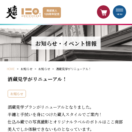
MENU
お知らせ・イベント情報
HOME
>
お知らせ
>
お知らせ
>
酒蔵見学がリニューアル！
酒蔵見学がリニューアル！
お知らせ
酒蔵見学プランがリニューアルとなりました。
半纏と手拭いを身につけた蔵人スタイルでご案内！
仕込み蔵での写真撮影とオリジナルラベルのボトルはここ南部
美人でしか体験できないものとなっています。