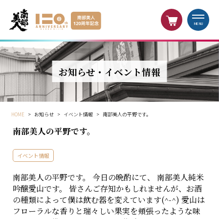
MENU
お知らせ・イベント情報
HOME
>
お知らせ
>
イベント情報
>
南部美人の平野です。
南部美人の平野です。
イベント情報
南部美人の平野です。 今日の晩酌にて、 南部美人純米
吟醸愛山です。 皆さんご存知かもしれませんが、お酒
の種類によって僕は飲む器を変えています(^-^) 愛山は
フローラルな香りと瑞々しい果実を頬張ったような味