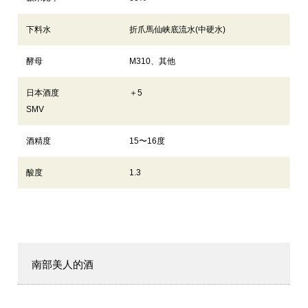
下料水
折爪馬仙峡底流水(中硬水)
酵母
M310、其他
日本酒度
＋5
SMV
酒精度
15〜16度
酸度
1.3
南部美人的酒