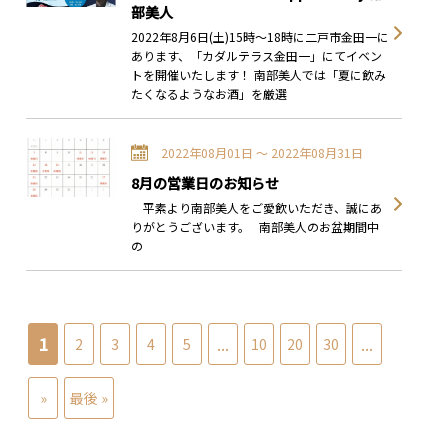
部美人
2022年8月6日(土)15時～18時に二戸市金田一に
あります、「カダルテラス金田一」にてイベン
トを開催いたします！ 南部美人では「夏に飲み
たくなるようなお酒」を厳選
2022年08月01日 〜 2022年08月31日
8月の営業日のお知らせ
平素より南部美人をご愛飲いただき、誠にあ
りがとうございます。 南部美人のお盆期間中
の
1
...
...
2
3
4
5
10
20
30
»
最後 »