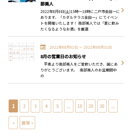
部美人
2022年8月6日(土)15時～18時に二戸市金田一に
あります、「カダルテラス金田一」にてイベン
トを開催いたします！ 南部美人では「夏に飲み
たくなるようなお酒」を厳選
2022年08月01日 〜 2022年08月31日
8月の営業日のお知らせ
平素より南部美人をご愛飲いただき、誠にあ
りがとうございます。 南部美人のお盆期間中
の
1
...
...
2
3
4
5
10
20
30
»
最後 »