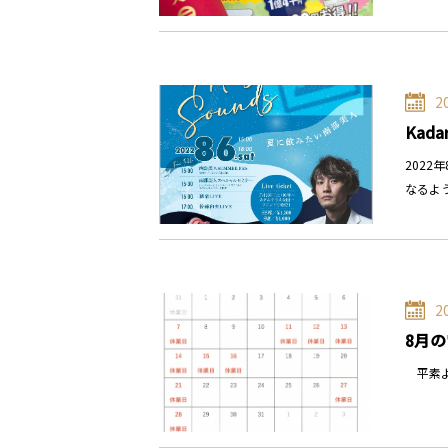
2
Kada
202
なるよ
2
8月
平素よ