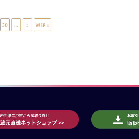
30
...
»
最後 »