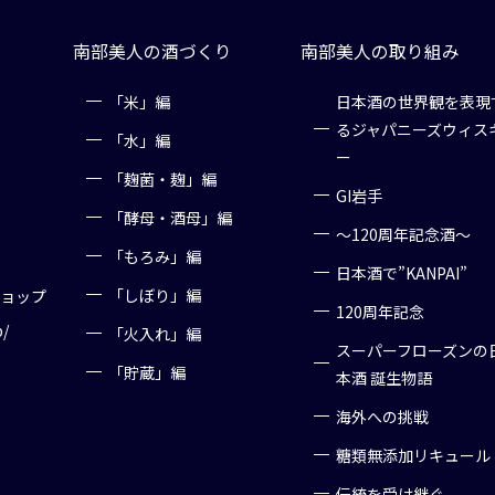
南部美人の酒づくり
南部美人の取り組み
「米」編
日本酒の世界観を表現
るジャパニーズウィス
「水」編
ー
「麹菌・麹」編
GI岩手
「酵母・酒母」編
～120周年記念酒～
「もろみ」編
日本酒で”KANPAI”
「しぼり」編
ショップ
120周年記念
p/
「火入れ」編
スーパーフローズンの
「貯蔵」編
本酒 誕生物語
海外への挑戦
糖類無添加リキュール
伝統を受け継ぐ