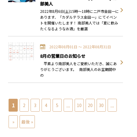
部美人
2022年8月6日(土)15時～18時に二戸市金田一に
あります、「カダルテラス金田一」にてイベン
トを開催いたします！ 南部美人では「夏に飲み
たくなるようなお酒」を厳選
2022年08月01日 〜 2022年08月31日
8月の営業日のお知らせ
平素より南部美人をご愛飲いただき、誠にあ
りがとうございます。 南部美人のお盆期間中
の
1
...
...
2
3
4
5
10
20
30
»
最後 »