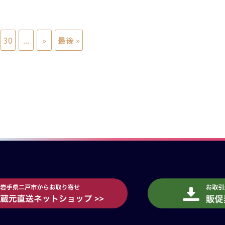
30
...
»
最後 »