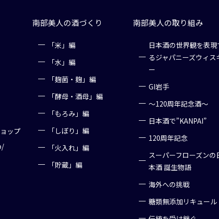
南部美人の酒づくり
南部美人の取り組み
「米」編
日本酒の世界観を表現
るジャパニーズウィス
「水」編
ー
「麹菌・麹」編
GI岩手
「酵母・酒母」編
～120周年記念酒～
「もろみ」編
日本酒で”KANPAI”
「しぼり」編
ショップ
120周年記念
p/
「火入れ」編
スーパーフローズンの
「貯蔵」編
本酒 誕生物語
海外への挑戦
糖類無添加リキュール
伝統を受け継ぐ