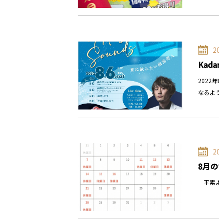
2
Kada
202
なるよ
2
8月
平素よ