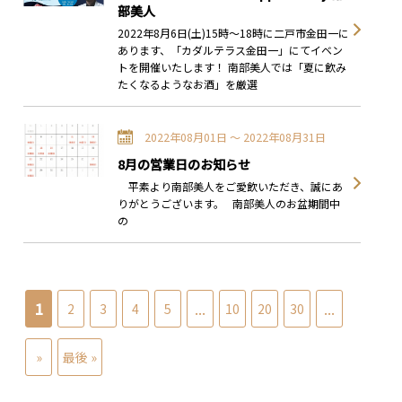
部美人
2022年8月6日(土)15時～18時に二戸市金田一に
あります、「カダルテラス金田一」にてイベン
トを開催いたします！ 南部美人では「夏に飲み
たくなるようなお酒」を厳選
2022年08月01日 〜 2022年08月31日
8月の営業日のお知らせ
平素より南部美人をご愛飲いただき、誠にあ
りがとうございます。 南部美人のお盆期間中
の
1
...
...
2
3
4
5
10
20
30
»
最後 »